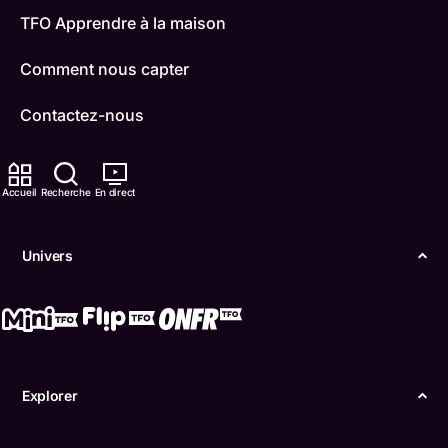
TFO Apprendre à la maison
Comment nous capter
Contactez-nous
ONFR
Accueil
Recherche
En direct
IDÉLLO
Boukili
Univers
Conditions d'utilisation
Accessibilité
Confidentialité
Explorer
© Office des télécommunications éducatives de