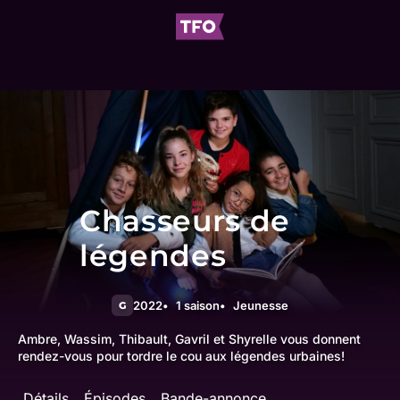
Chasseurs de
légendes
2022
1 saison
Jeunesse
G
Ambre, Wassim, Thibault, Gavril et Shyrelle vous donnent
rendez-vous pour tordre le cou aux légendes urbaines!
Détails
Épisodes
Bande-annonce