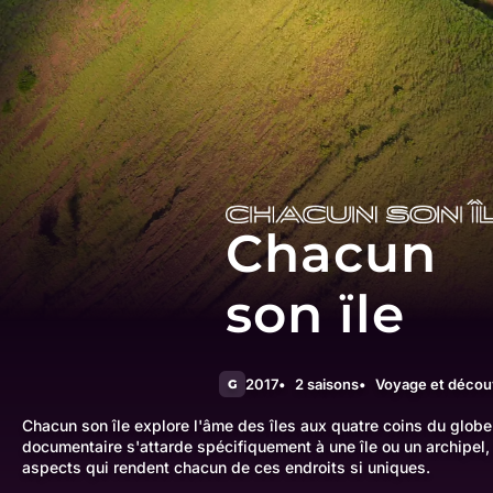
Chacun
son ïle
2017
2 saisons
Voyage et décou
G
Chacun son île explore l'âme des îles aux quatre coins du glob
documentaire s'attarde spécifiquement à une île ou un archipel, 
aspects qui rendent chacun de ces endroits si uniques.