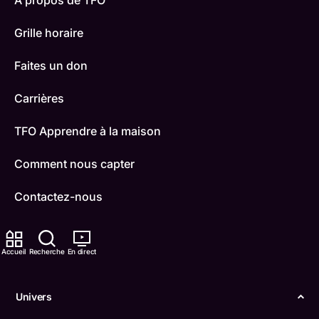
À propos de TFO
Grille horaire
Faites un don
Carrières
TFO Apprendre à la maison
Comment nous capter
Contactez-nous
ONFR
Accueil
Recherche
En direct
IDÉLLO
Boukili
Univers