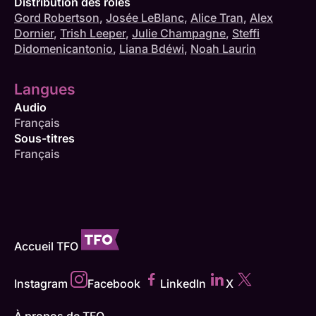
Distribution des rôles
Gord Robertson
,
Josée LeBlanc
,
Alice Tran
,
Alex
Dornier
,
Trish Leeper
,
Julie Champagne
,
Steffi
Didomenicantonio
,
Liana Bdéwi
,
Noah Laurin
Langues
Audio
Français
Sous-titres
Français
Accueil TFO
Instagram
Facebook
LinkedIn
X