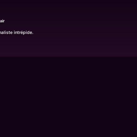
air
aliste intrépide.