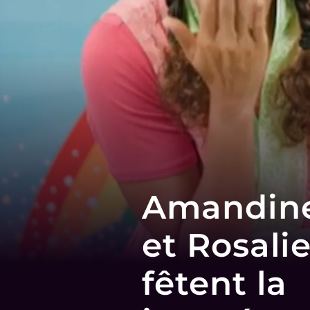
Amandin
et Rosali
fêtent la