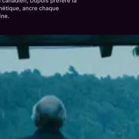
 canadien, Dupuis préfère la
gnétique, ancre chaque
ine.