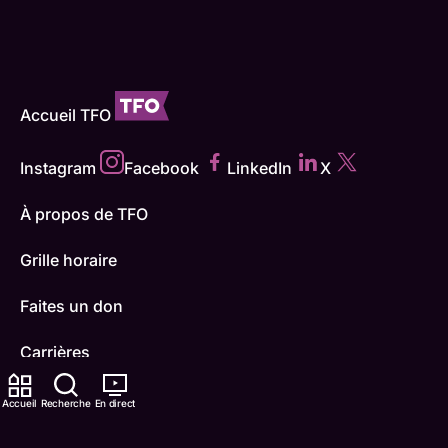
Accueil TFO
Instagram
Facebook
LinkedIn
X
À propos de TFO
Grille horaire
Faites un don
Carrières
TFO Apprendre à la maison
Accueil
Recherche
En direct
Comment nous capter