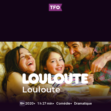
Louloute
2020
1 h 27 min
Comédie
Dramatique
13+