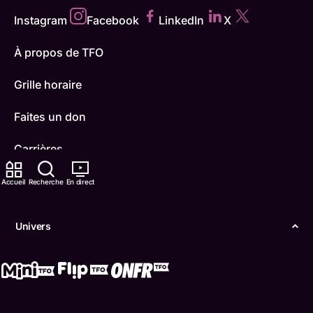
Instagram
Facebook
LinkedIn
X
À propos de TFO
Grille horaire
Faites un don
Carrières
TFO Apprendre à la maison
Accueil
Recherche
En direct
Comment nous capter
Univers
Contactez-nous
ONFR
IDÉLLO