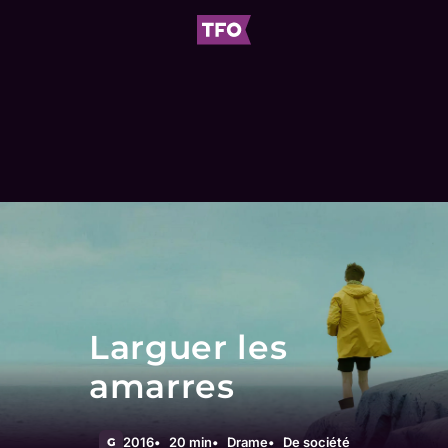
Larguer les
amarres
2016
20 min
Drame
De société
G