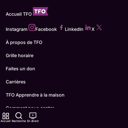
Accueil TFO
Instagram
Facebook
LinkedIn
X
À propos de TFO
Grille horaire
Faites un don
Carrières
TFO Apprendre à la maison
Comment nous capter
Contactez-nous
Accueil
Recherche
En direct