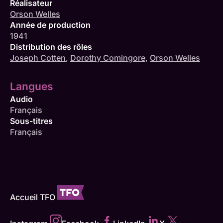
Réalisateur
Orson Welles
Année de production
1941
Distribution des rôles
Joseph Cotten
,
Dorothy Comingore
,
Orson Welles
Langues
Audio
Français
Sous-titres
Français
Accueil TFO