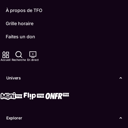
À propos de TFO
Grille horaire
Faites un don
Carrières
Accueil
Recherche
En direct
TFO Apprendre à la maison
Comment nous capter
Univers
Contactez-nous
ONFR
IDÉLLO
Explorer