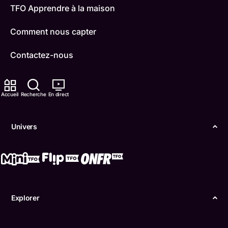
TFO Apprendre à la maison
Comment nous capter
Contactez-nous
ONFR
Accueil
Recherche
En direct
IDÉLLO
Boukili
Univers
Conditions d'utilisation
Accessibilité
Confidentialité
Explorer
© Office des télécommunications éducatives de