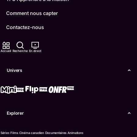
Comment nous capter
Contactez-nous
ONFR
Accueil
Recherche
En direct
IDÉLLO
Boukili
Univers
Conditions d'utilisation
Accessibilité
Confidentialité
Explorer
© Office des télécommunications éducatives de
langue française de l’Ontario (TFO) - 2026
Séries
Films
Cinéma canadien
Documentaires
Animations