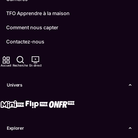
TFO Apprendre à la maison
Comment nous capter
Contactez-nous
ONFR
Accueil
Recherche
En direct
IDÉLLO
Boukili
Univers
Conditions d'utilisation
Accessibilité
Confidentialité
Explorer