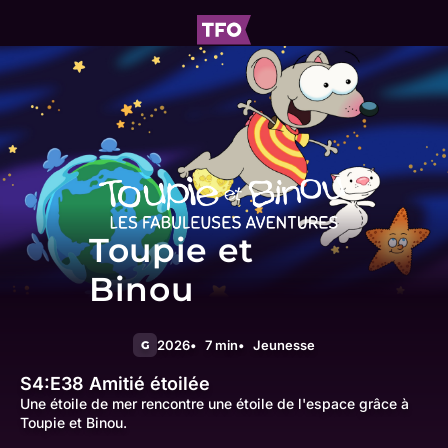
Toupie et
Binou
2026
7 min
Jeunesse
G
S4:E38
Amitié étoilée
Une étoile de mer rencontre une étoile de l'espace grâce à
Toupie et Binou.