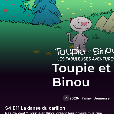
Toupie et
Binou
2026
7 min
Jeunesse
G
S4:E11
La danse du carillon
Pas de vent ? Toupie et Binou créent leur propre musique.