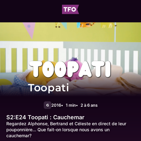
Toopati
2016
1 min
2 à 6 ans
G
S2:E24
Toopati : Cauchemar
Regardez Alphonse, Bertrand et Céleste en direct de leur
pouponnière... Que fait-on lorsque nous avons un
cauchemar?