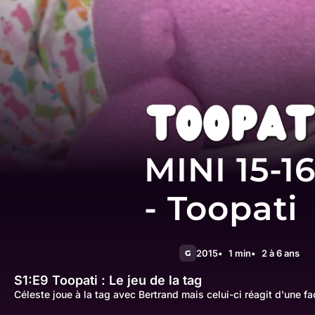
MINI 15-1
- Toopati
2015
1 min
2 à 6 ans
G
S1:E9
Toopati : Le jeu de la tag
Céleste joue à la tag avec Bertrand mais celui-ci réagit d'une f