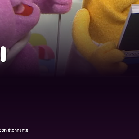
6
açon étonnante!