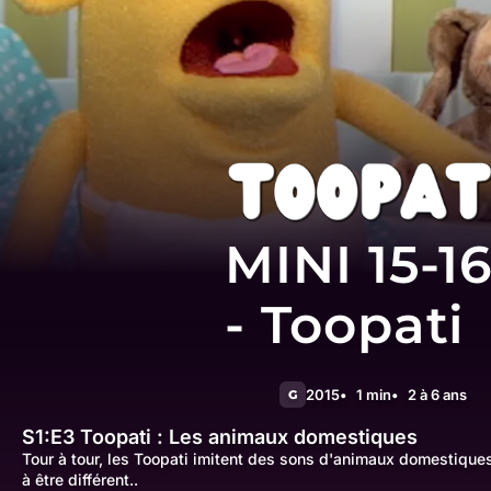
MINI 15-1
- Toopati
2015
1 min
2 à 6 ans
G
S1:E3
Toopati : Les animaux domestiques
Tour à tour, les Toopati imitent des sons d'animaux domestiques
à être différent..