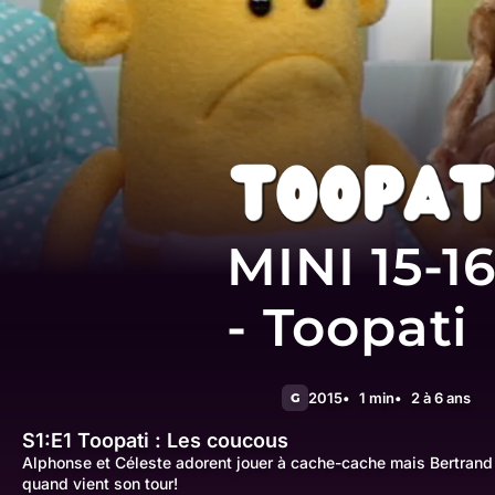
MINI 15-1
- Toopati
2015
1 min
2 à 6 ans
G
S1:E1
Toopati : Les coucous
Alphonse et Céleste adorent jouer à cache-cache mais Bertrand
quand vient son tour!