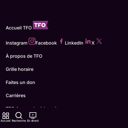
Accueil TFO
Instagram
Facebook
LinkedIn
X
À propos de TFO
Grille horaire
Faites un don
Carrières
TFO Apprendre à la maison
Accueil
Comment nous capter
Recherche
En direct