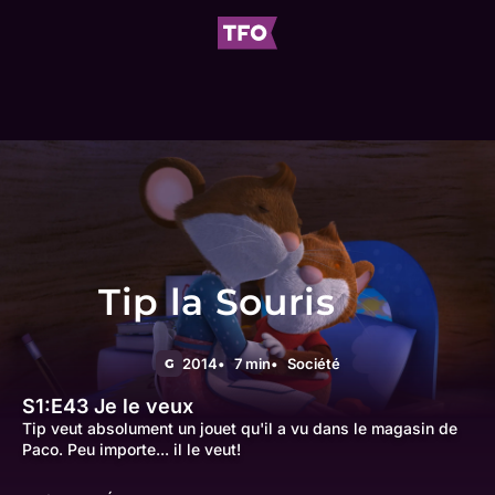
Tip la Souris
2014
7 min
Société
G
S1:E43
Je le veux
Tip veut absolument un jouet qu'il a vu dans le magasin de
Paco. Peu importe... il le veut!