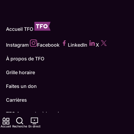
Accueil TFO
Instagram
Facebook
LinkedIn
X
À propos de TFO
Grille horaire
Faites un don
Carrières
TFO Apprendre à la maison
Accueil
Comment nous capter
Recherche
En direct