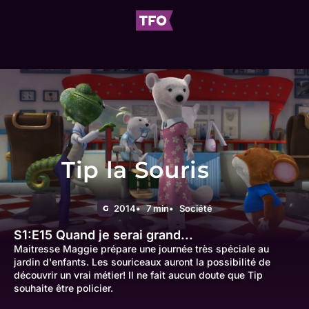
Tip la Souris
2014
7 min
Société
G
S1:E15
Quand je serai grand...
Maitresse Maggie prépare une journée très spéciale au
jardin d'enfants. Les souriceaux auront la possibilité de
découvrir un vrai métier! Il ne fait aucun doute que Tip
souhaite être policier.