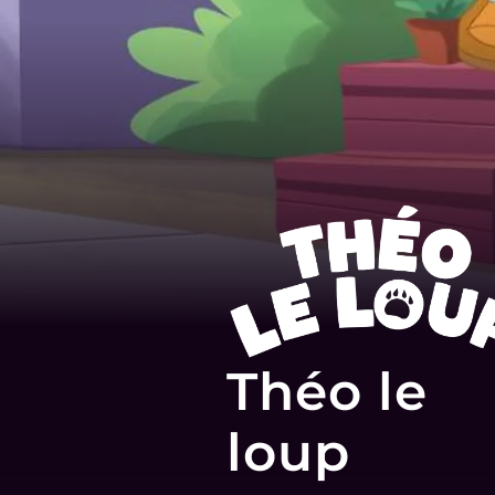
Théo le
loup