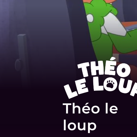
Théo le
loup