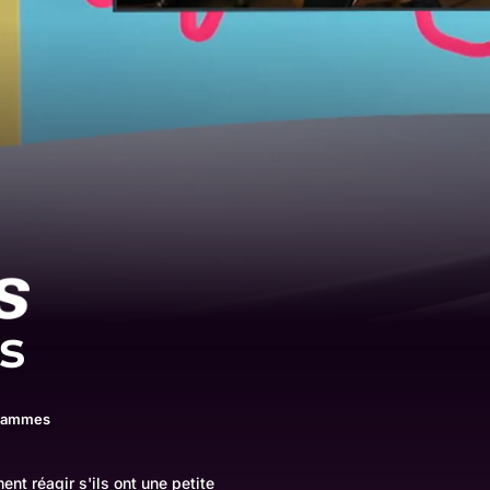
s
grammes
nt réagir s'ils ont une petite