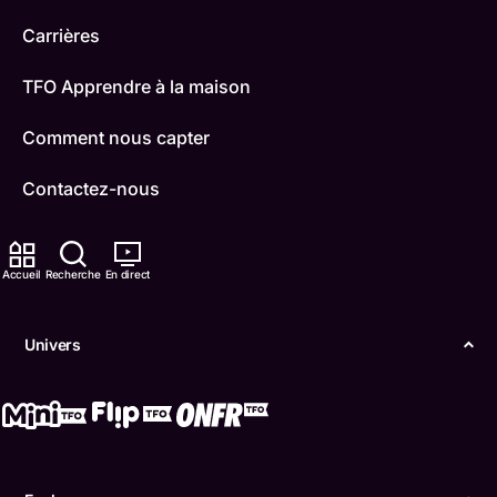
Carrières
TFO Apprendre à la maison
Comment nous capter
Contactez-nous
ONFR
Accueil
Recherche
En direct
IDÉLLO
Boukili
Univers
Conditions d'utilisation
Accessibilité
Confidentialité