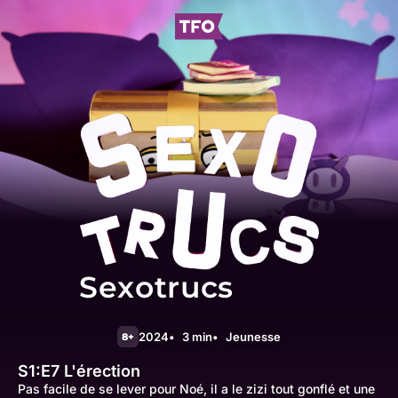
Sexotrucs
2024
3 min
Jeunesse
8+
S1:E7
L'érection
Pas facile de se lever pour Noé, il a le zizi tout gonflé et une