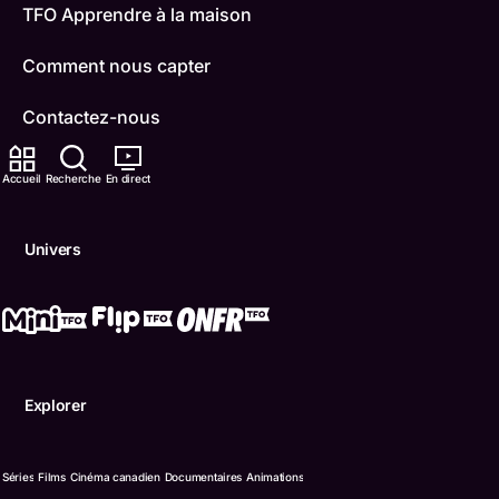
TFO Apprendre à la maison
Comment nous capter
Contactez-nous
ONFR
Accueil
Recherche
En direct
IDÉLLO
Univers
Boukili
Conditions d'utilisation
Accessibilité
Explorer
Confidentialité
© Office des télécommunications éducatives de langue f
Séries
Films
Cinéma canadien
Documentaires
Animations