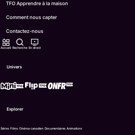
TFO Apprendre à la maison
Comment nous capter
Contactez-nous
ONFR
Accueil
Recherche
En direct
IDÉLLO
Univers
Boukili
Conditions d'utilisation
Accessibilité
Explorer
Confidentialité
© Office des télécommunications éducatives de langue f
Séries
Films
Cinéma canadien
Documentaires
Animations