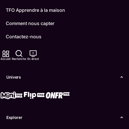
TFO Apprendre à la maison
Comment nous capter
Contactez-nous
ONFR
Accueil
Recherche
En direct
IDÉLLO
Boukili
Univers
Conditions d'utilisation
Accessibilité
Confidentialité
Explorer