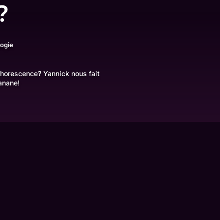
?
logie
sphorescence? Yannick nous fait
anane!