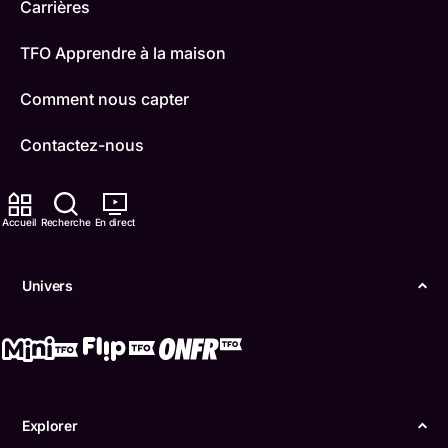
Carrières
TFO Apprendre à la maison
Comment nous capter
Contactez-nous
ONFR
Accueil
Recherche
En direct
IDÉLLO
Boukili
Univers
Conditions d'utilisation
Accessibilité
Confidentialité
Explorer