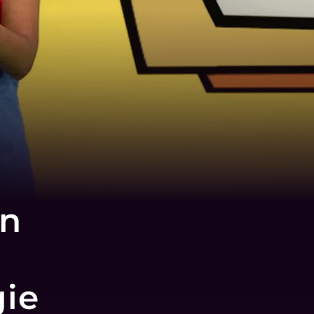
on
gie