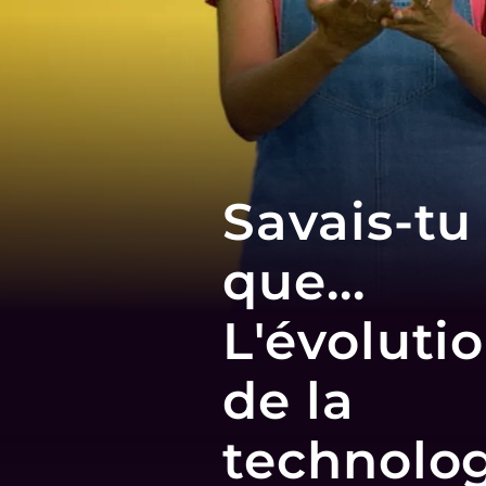
Savais-tu
que...
L'évoluti
de la
technolo