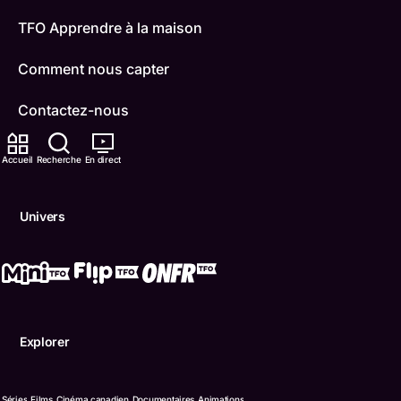
TFO Apprendre à la maison
Comment nous capter
Contactez-nous
ONFR
Accueil
Recherche
En direct
IDÉLLO
Univers
Boukili
Conditions d'utilisation
Accessibilité
Explorer
Confidentialité
© Office des télécommunications éducatives de langue f
Séries
Films
Cinéma canadien
Documentaires
Animations