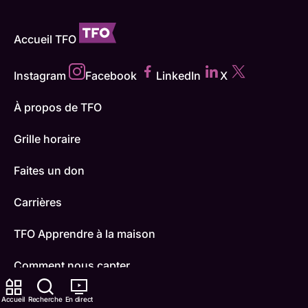
Accueil TFO
Instagram
Facebook
LinkedIn
X
À propos de TFO
Grille horaire
Faites un don
Carrières
TFO Apprendre à la maison
Comment nous capter
Contactez-nous
Accueil
Recherche
En direct