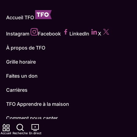
Accueil TFO
Instagram
Facebook
LinkedIn
X
À propos de TFO
Grille horaire
Faites un don
Carrières
TFO Apprendre à la maison
Comment nous capter
Contactez-nous
Accueil
Recherche
En direct