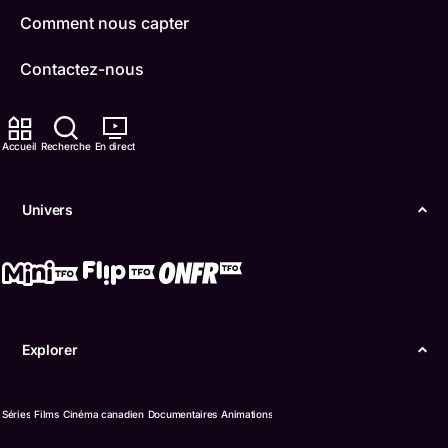
Comment nous capter
Contactez-nous
ONFR
Accueil
Recherche
En direct
IDÉLLO
Boukili
Univers
Conditions d'utilisation
Accessibilité
Confidentialité
Explorer
© Office des télécommunications éducatives de
langue française de l’Ontario (TFO) - 2026
Séries
Films
Cinéma canadien
Documentaires
Animations