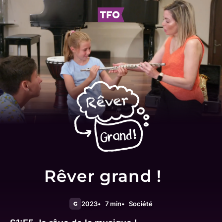
Rêver grand !
2023
7 min
Société
G