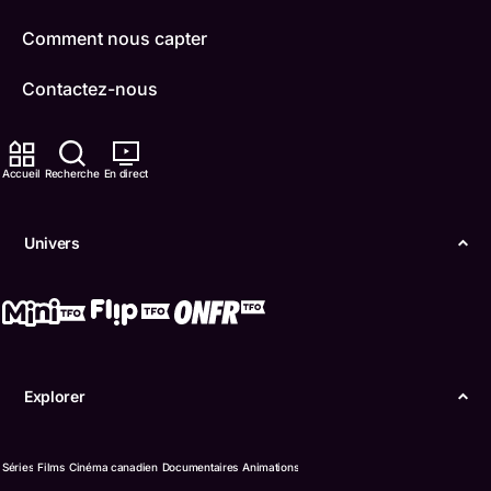
Comment nous capter
Contactez-nous
ONFR
Accueil
Recherche
En direct
IDÉLLO
Boukili
Univers
Conditions d'utilisation
Accessibilité
Confidentialité
Explorer
© Office des télécommunications éducatives de
langue française de l’Ontario (TFO) - 2026
Séries
Films
Cinéma canadien
Documentaires
Animations