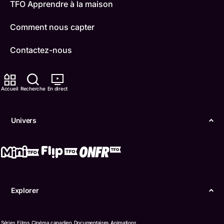
TFO Apprendre à la maison
Comment nous capter
Contactez-nous
ONFR
Accueil
Recherche
En direct
IDÉLLO
Boukili
Univers
Conditions d'utilisation
Accessibilité
Confidentialité
Explorer
© Office des télécommunications éducatives de
langue française de l’Ontario (TFO) - 2026
Séries
Films
Cinéma canadien
Documentaires
Animations