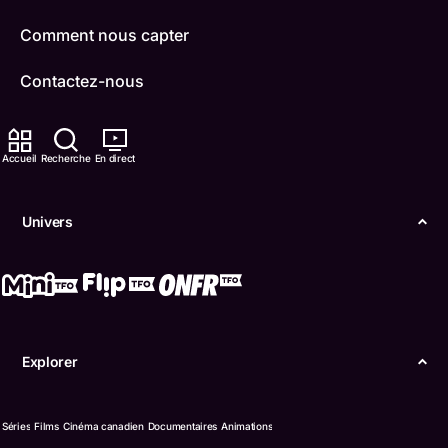
Comment nous capter
Contactez-nous
ONFR
Accueil
Recherche
En direct
IDÉLLO
Boukili
Univers
Conditions d'utilisation
Accessibilité
Confidentialité
Explorer
© Office des télécommunications éducatives de
langue française de l’Ontario (TFO) - 2026
Séries
Films
Cinéma canadien
Documentaires
Animations