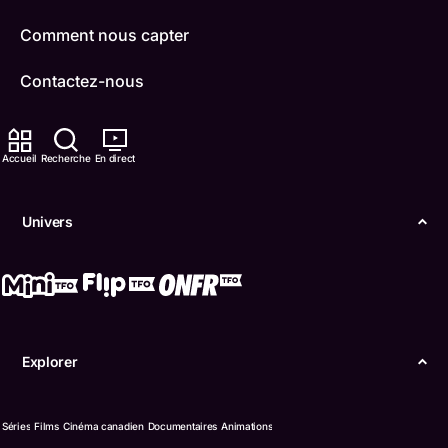
Comment nous capter
Contactez-nous
ONFR
Accueil
Recherche
En direct
IDÉLLO
Boukili
Univers
Conditions d'utilisation
Accessibilité
Confidentialité
Explorer
© Office des télécommunications éducatives de
langue française de l’Ontario (TFO) - 2026
Séries
Films
Cinéma canadien
Documentaires
Animations