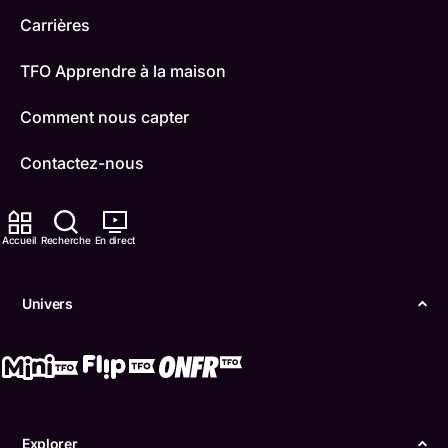
Carrières
TFO Apprendre à la maison
Comment nous capter
Contactez-nous
ONFR
Accueil
Recherche
En direct
IDÉLLO
Boukili
Univers
Conditions d'utilisation
Accessibilité
Confidentialité
Explorer