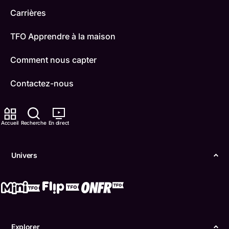
Carrières
TFO Apprendre à la maison
Comment nous capter
Contactez-nous
ONFR
Accueil
Recherche
En direct
IDÉLLO
Boukili
Univers
Conditions d'utilisation
Accessibilité
Confidentialité
Explorer