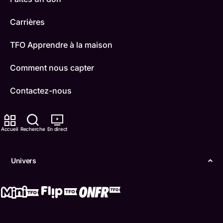
Carrières
TFO Apprendre à la maison
Comment nous capter
Contactez-nous
ONFR
Accueil
Recherche
En direct
IDÉLLO
Boukili
Univers
Conditions d'utilisation
Accessibilité