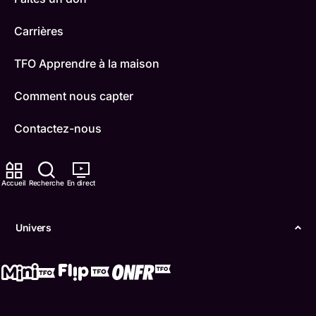
Carrières
TFO Apprendre à la maison
Comment nous capter
Contactez-nous
ONFR
Accueil
Recherche
En direct
IDÉLLO
Boukili
Univers
Conditions d'utilisation
Accessibilité