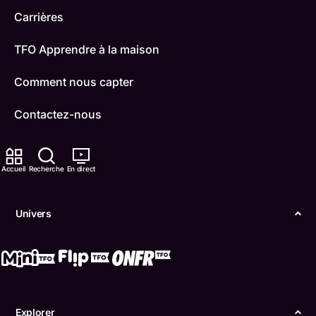
Carrières
TFO Apprendre à la maison
Comment nous capter
Contactez-nous
ONFR
Accueil
Recherche
En direct
IDÉLLO
Boukili
Univers
Conditions d'utilisation
Accessibilité
Confidentialité
Explorer