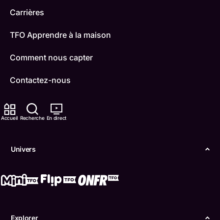
Carrières
TFO Apprendre à la maison
Comment nous capter
Contactez-nous
ONFR
Accueil
Recherche
En direct
IDÉLLO
Boukili
Univers
Conditions d'utilisation
Accessibilité
Confidentialité
Explorer