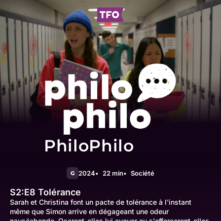
PhiloPhilo
2024
22 min
Société
G
S2:E8
Tolérance
Sarah et Christina font un pacte de tolérance à l'instant
même que Simon arrive en dégageant une odeur
nauséabonde. Oseront-elles lui avouer ou s'efforceront-elles